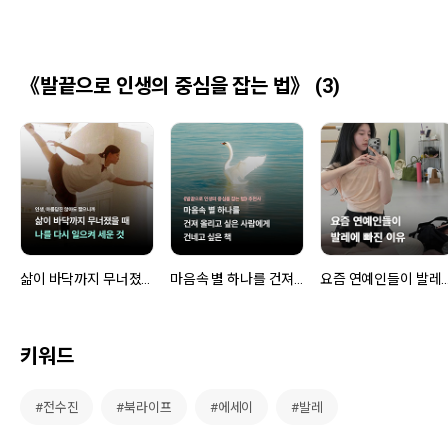
《발끝으로 인생의 중심을 잡는 법》 (3)
삶이 바닥까지 무너졌을 때 나를 다시 일으켜 세운 것
마음속 별 하나를 건져 올리고 싶은 사람에게 건네고 싶은 책
요즘 연예인들이 발레에 
키워드
#전수진
#북라이프
#에세이
#발레