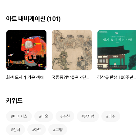
아트 내비게이션 (101)
회색 도시가 키운 색채의 화가, 빛을 사랑했던 브라이언 와일드스미스
국립중앙박물관 <단원 김홍도, 시대를 그리다>
김상유 탄생 100주년 기념전: 
키워드
#미메시스
#미술
#추천
#뮤지엄
#파주
#전시
#아트
#고양