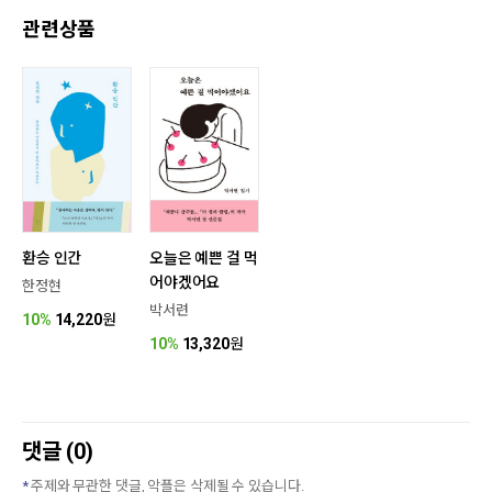
관련상품
환승 인간
오늘은 예쁜 걸 먹
어야겠어요
한정현
박서련
10%
14,220
원
10%
13,320
원
댓글 (0)
주제와 무관한 댓글, 악플은 삭제될 수 있습니다.