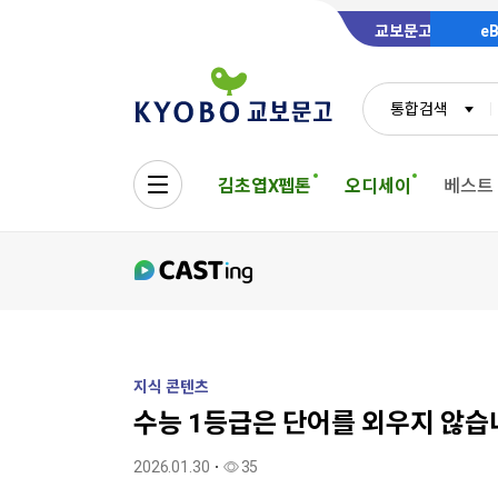
교보문고
e
통합검색
김초엽X펩톤
오디세이
베스트
지식 콘텐츠
수능 1등급은 단어를 외우지 않습
2026.01.30
35