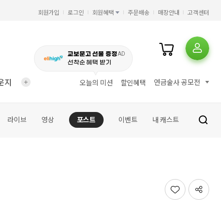
회원가입
로그인
회원혜택
주문배송
매장안내
고객센터
AD
교보문고 선물 증정
선착순 혜택 받기
운지
연금술사 공모전
오늘의 미션
할인혜택
라이브
영상
포스트
이벤트
내 캐스트