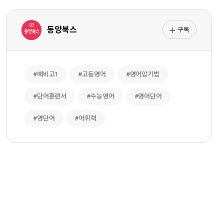
구독
동양북스
#예비고1
#고등영어
#영어암기법
#단어훈련서
#수능영어
#영어단어
#영단어
#어휘력