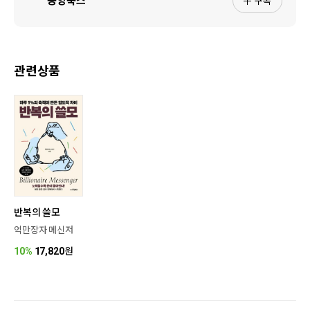
구독
동양북스
관련상품
반복의 쓸모
억만장자 메신저
10%
17,820
원