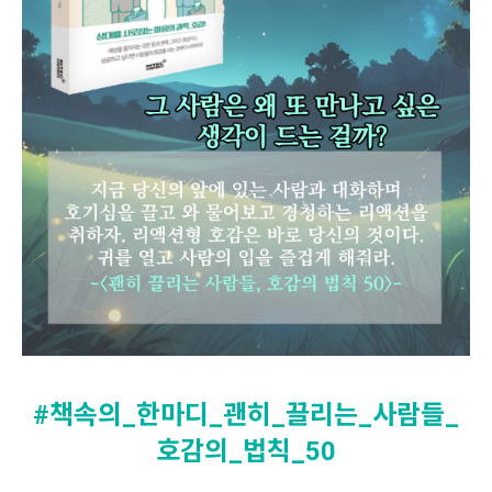
#책속의_한마디_괜히_끌리는_사람들_
호감의_법칙_50