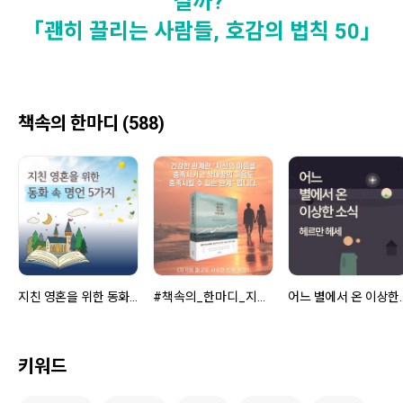
걸까?"
「괜히 끌리는 사람들, 호감의 법칙 50」
책속의 한마디 (588)
지친 영혼을 위한 동화 속 명언 5가지
#책속의_한마디_지극히_짧고도_사소한_인생_잠언
어느 별에서
키워드