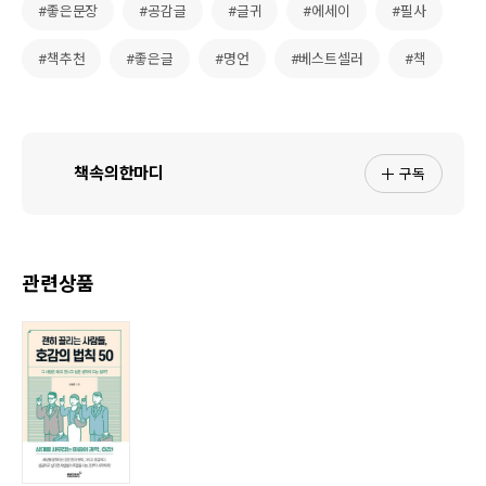
#좋은문장
#공감글
#글귀
#에세이
#필사
#책추천
#좋은글
#명언
#베스트셀러
#책
구독
책속의한마디
관련상품