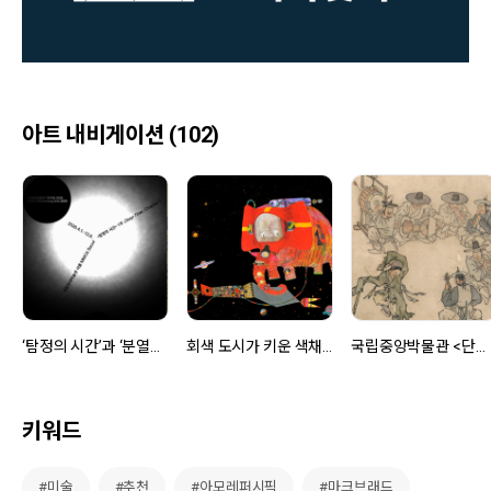
아트 내비게이션 (102)
‘탐정의 시간’과 ‘분열자의 산책’
회색 도시가 키운 색채의 화가, 빛을 사랑했던 브라이언 와일드스미스
국립중앙박물관 <단원 김홍도, 시대를 그리다>
키워드
#미술
#추천
#아모레퍼시픽
#마크브래드