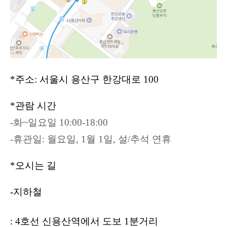
*
주소
: 서울시 용산구 한강대로 100
*
관람 시간 
-화~일요일 10:00-18:00
-휴관일: 월요일, 1월 1일, 설/추석 연휴
*
오시는 길
-
지하철
: 4호선 신용산역에서 도보 1분거리