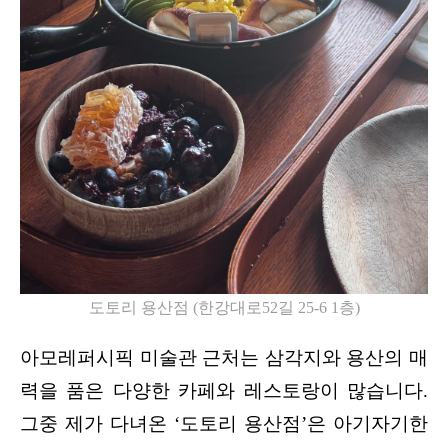
도토리 용산점
(
한강대로
52
길
25-6 1
층
)
아모레퍼시픽 미술관 근처는 삼각지와 용산의 매
력을 품은 다양한 카페와 레스토랑이 많습니다. 
그중 제가 다녀온 ‘도토리 용산점’은 아기자기한 