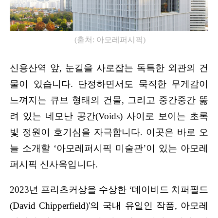
(
출처
: 
아모레퍼시픽
)
신용산역 앞, 눈길을 사로잡는 독특한 외관의 건
물이 있습니다. 단정하면서도 묵직한 무게감이 
느껴지는 큐브 형태의 건물, 그리고 중간중간 뚫
려 있는 네모난 공간(Voids) 사이로 보이는 초록
빛 정원이 호기심을 자극합니다. 이곳은 바로 오
늘 소개할 ‘아모레퍼시픽 미술관’이 있는 아모레
퍼시픽 신사옥입니다.
2023년 프리츠커상을 수상한 
‘
데이비드 치퍼필드
(David Chipperfield)'
의 국내 유일인 작품, 아모레