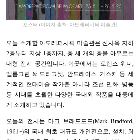
포스터 
(
이미지 출처
: 
아모레퍼시픽 미술관
)
오늘 소개할 아모레퍼시픽 미술관은 신사옥 지하 
2층부터 지상 1층까지, 총 세 개의 층을 아우르는 
대형 전시 공간입니다. 이곳에서는 로렌스 위너, 
엘름그린 & 드라그셋, 안드레아스 거스키 등 세
계적인 현대미술 작가뿐 아니라 조선 민화, 병풍 
등 시대를 초월한 다양한 국내외 작품을 대중에
게 소개하고 있습니다.
오늘의 전시는 마크 브래드포드
(Mark Bradford, 
1961~)
의 국내 최초 대규모 개인전으로, 설치, 회