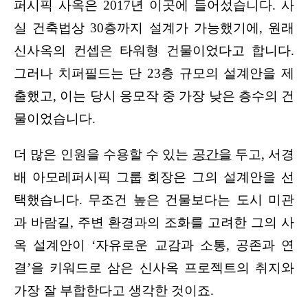
퍼시픽 사옥은 2017년 이곳에 들어섰습니다. 사
실 건축법상 30층까지 설계가 가능했기에, 원래 
신사옥의 컨셉은 타워형 건물이었다고 합니다. 
그러나 치퍼필드는 단 23층 규모의 설계안을 제
출했고, 이는 당시 응모작 중 가장 낮은 층수의 건
물이었습니다.
더 많은 인원을 수용할 수 있는 
공간을
 두고, 서경
배 아모레퍼시픽 그룹 회장은 그의 설계안을 선
택했습니다. 무조건 높은 건물보다는 도시 미관
과 바람길
, 
주변 환경과의 조화를 고려한 그의 사
옥 설계안이
 ‘
자유로운 교감과 소통
, 
공존과 연
결
’
을 키워드로 삼은 신사옥 프로젝트의 취지와 
가장 잘 부합한다고 생각한 것이죠.