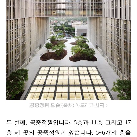
공중정원 모습 
(
출처
: 
아모레퍼시픽 
)
두 번째, 공중정원입니다. 5층과 11층 그리고 17
층 세 곳의 공중정원이 있습니다. 5~6개의 층을 