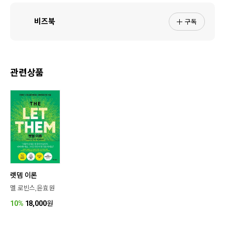
구독
비즈북
관련상품
렛뎀 이론
멜 로빈스,윤효원
10%
18,000
원