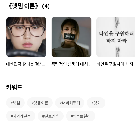
《렛뎀 이론》 (4)
대한민국 장녀는 정신의학과를 많이 찾는다
폭력적인 침묵에 대처하는 법
타인을 구
키워드
#렛뎀
#렛뎀이론
#내버려두기
#렛미
#자기계발서
#멜로빈스
#베스트셀러