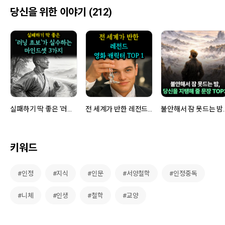
당신을 위한 이야기 (212)
실패하기 딱 좋은 '러닝 초보'가 실수하는 마인드셋 3가지
전 세계가 반한 레전드 영화 캐릭터 TOP 1
불안해서 잠 못드는 밤
키워드
#인정
#지식
#인문
#서양철학
#인정중독
#니체
#인생
#철학
#교양