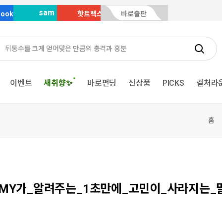
sam
Book
핫트랙스
바로출판
이벤트
새취향✨
바로펀딩
신상품
PICKS
컬처라
홈
MY가_알려주는_1초만에_고민이_사라지는_