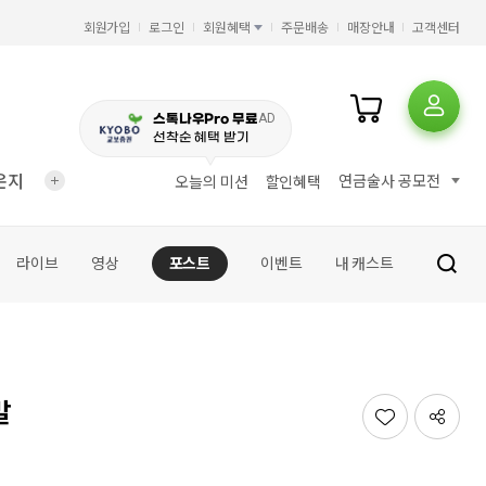
회원가입
로그인
회원혜택
주문배송
매장안내
고객센터
AD
스톡나우Pro 무료
선착순 혜택 받기
운지
연금술사 공모전
오늘의 미션
할인혜택
라이브
영상
포스트
이벤트
내 캐스트
말