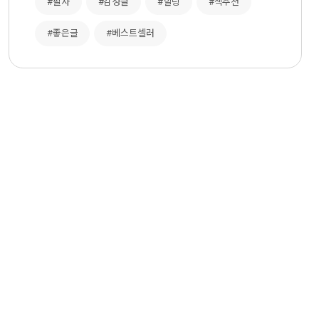
#필사
#감성글
#힐링
#책추천
2026.07.16
13
#좋은글
#베스트셀러
#책속의_한마디_어쩌면_
애니메이션_속_주인공이_
나일지도_몰라
책속의한마디
2026.07.13
14
지친 너에게 권하는 동화의
위로 5가지
책속의한마디
2026.07.09
46
#책속의_한마디_삼국지_
인생공부
책속의한마디