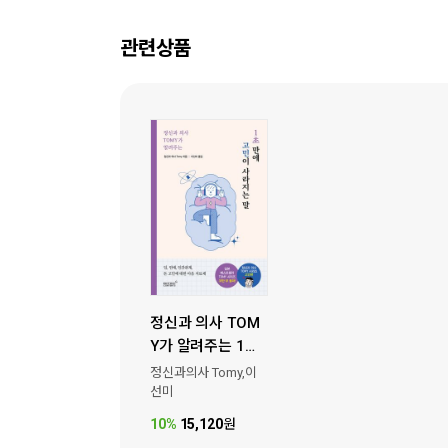
관련상품
정신과 의사 TOM
Y가 알려주는 1초
만에 고민이 사라
정신과의사 Tomy,이
지는 말
선미
10%
15,120
원