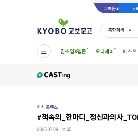
교보문고
e
통합검색
김초엽X펩톤
오디세이
베스트
지식 콘텐츠
#책속의_한마디_정신과의사_TO
2025.07.09
35