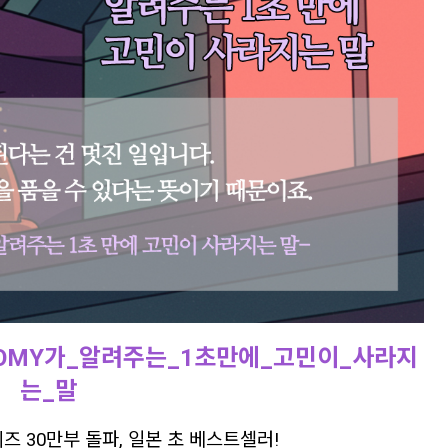
OMY가_알려주는_1초만에_고민이_사라지
는_말
즈 30만부 돌파, 일본 초 베스트셀러!