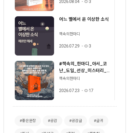
2026.08.04
3
어느 별에서 온 이상한 소식
책속의한마디
2026.07.29
3
#책속의_한마디_아서_코
난_도일_선상_미스터리_
단편_컬렉션
책속의한마디
2026.07.23
17
런던이 만들어 낸 가장 귀여
운 사건, 『내 이름은 패딩
#좋은문장
#공감
#공감글
#글귀
턴』
책속의한마디