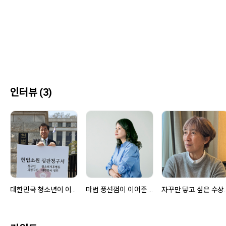
인터뷰 (3)
대한민국 청소년이 이끌어 낸 최초의 기후 소송 승리, 『우리는 기후 위기를 끝낼거야』이병주 작가
마법 풍선껌이 이어준 소녀와 다람쥐의 특별한 만남, 『볼록 풍선껌』이정란 작가
자꾸만 닿고 싶은 수상하고도 포근한 이야