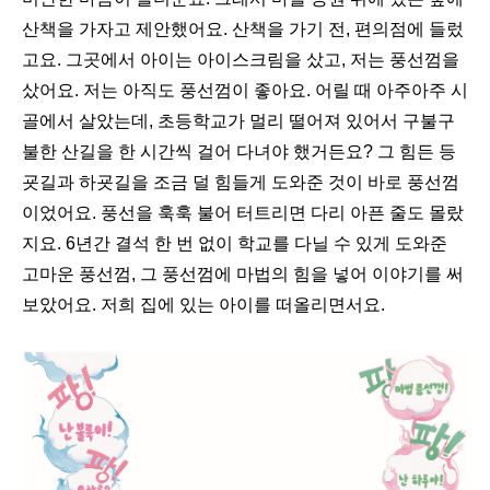
산책을 가자고 제안했어요
.
산책을 가기 전
,
편의점에 들렀
고요
.
그곳에서 아이는 아이스크림을 샀고
,
저는 풍선껌을
샀어요
.
저는 아직도 풍선껌이 좋아요
.
어릴 때 아주아주 시
골에서 살았는데
,
초등학교가 멀리 떨어져 있어서 구불구
불한 산길을 한 시간씩 걸어 다녀야 했거든요
?
그 힘든 등
굣길과 하굣길을 조금 덜 힘들게 도와준 것이 바로 풍선껌
이었어요
.
풍선을 훅훅 불어 터트리면 다리 아픈 줄도 몰랐
지요
. 6
년간 결석 한 번 없이 학교를 다닐 수 있게 도와준
고마운 풍선껌
,
그 풍선껌에 마법의 힘을 넣어 이야기를 써
보았어요
.
저희 집에 있는 아이를 떠올리면서요
.