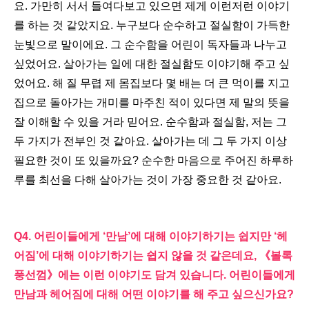
요
.
가만히 서서 들여다보고 있으면 제게 이런저런 이야기
를 하는 것 같았지요
.
누구보다 순수하고 절실함이 가득한
눈빛으로 말이에요
.
그 순수함을 어린이 독자들과 나누고
싶었어요
.
살아가는 일에 대한 절실함도 이야기해 주고 싶
었어요
.
해 질 무렵 제 몸집보다 몇 배는 더 큰 먹이를 지고
집으로 돌아가는 개미를 마주친 적이 있다면 제 말의 뜻을
잘 이해할 수 있을 거라 믿어요
.
순수함과 절실함
,
저는 그
두 가지가 전부인 것 같아요
.
살아가는 데 그 두 가지 이상
필요한 것이 또 있을까요
?
순수한 마음으로 주어진 하루하
루를 최선을 다해 살아가는 것이 가장 중요한 것 같아요
.
Q4.
어린이들에게
‘
만남
’
에 대해 이야기하기는 쉽지만
‘
헤
어짐
’
에 대해 이야기하기는 쉽지 않을 것 같은데요
,
《
볼록
풍선껌
》
에는 이런 이야기도 담겨 있습니다
.
어린이들에게
만남과 헤어짐에 대해 어떤 이야기를 해 주고 싶으신가요
?