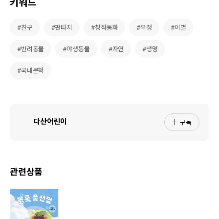
키워드
#친구
#판타지
#창작동화
#우정
#이별
#반려동물
#야생동물
#자연
#생명
#국내문학
구독
다산어린이
관련상품