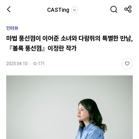
CASTing
인터뷰
마법 풍선껌이 이어준 소녀와 다람쥐의 특별한 만남,
『볼록 풍선껌』이정란 작가
2025.04.10
171