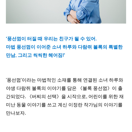
'풍선껌이 터질 때 우리는 친구가 될 수 있어.
마법 풍선껌이 이어준 소녀 하루와 다람쥐 볼록의 특별한
만남, 그리고 씩씩한 헤어짐!'
'풍선껌'이라는 마법적인 소재를 통해 연결된 소녀 하루와
야생 다람쥐 볼록의 이야기를 담은
《
볼록 풍선껌
》이 출
간되었다.
《버찌의 선택》
을 시작으로, 어린이를 위한 재
미난 동물 이야기를 쓰고 계신 이정란 작가님의 이야기를
만나보자.