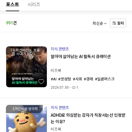
포스트
시리즈
991
건
필터
지식 콘텐츠
《슈퍼컨버전스, 초융
합 시대가 온다》
알아야 살아남는 AI 필독서 큐레이션
비즈북
#AI
#생성형
#사회
#경제
#일론머스크
2026.07.30
1
지식 콘텐츠
《거인처럼 생각하
라》
ADHD로 의심받는 감자가 직장서는선 인정받
는 이유?
비즈북