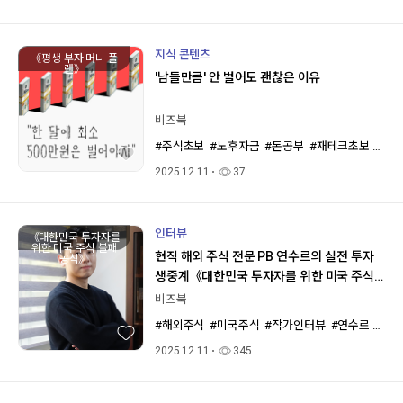
지식 콘텐츠
《평생 부자 머니 플
랜》
'남들만큼' 안 벌어도 괜찮은 이유
비즈북
#주식초보
#노후자금
#돈공부
#재테크초보
#머
2025.12.11
37
인터뷰
《대한민국 투자자를
위한 미국 주식 불패
현직 해외 주식 전문 PB 연수르의 실전 투자
공식》
생중계《대한민국 투자자를 위한 미국 주식
불패 공식》김연수(연수르) 저자 인터뷰
비즈북
#해외주식
#미국주식
#작가인터뷰
#연수르
#투
2025.12.11
345