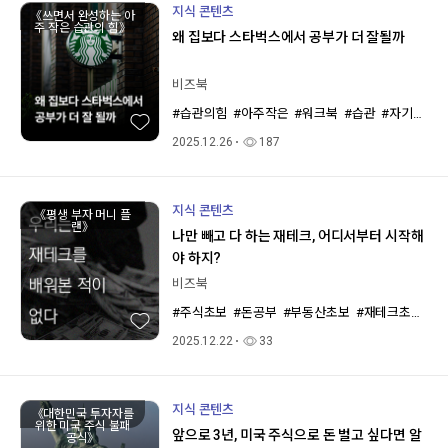
지식 콘텐츠
《쓰면서 완성하는 아
주 작은 습관의 힘》
왜 집보다 스타벅스에서 공부가 더 잘될까
비즈북
#습관의힘
#아주작은
#워크북
#습관
#자기계발
2025.12.26
187
지식 콘텐츠
《평생 부자 머니 플
랜》
나만 빼고 다 하는 재테크, 어디서부터 시작해
야 하지?
비즈북
#주식초보
#돈공부
#부동산초보
#재테크초보
#
2025.12.22
33
지식 콘텐츠
《대한민국 투자자를
위한 미국 주식 불패
앞으로 3년, 미국 주식으로 돈 벌고 싶다면 알
공식》