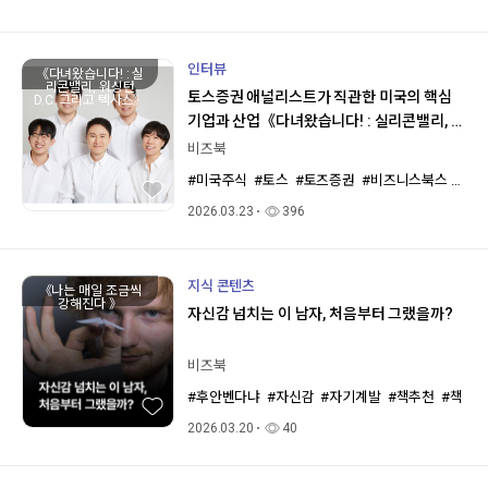
인터뷰
《다녀왔습니다! : 실
리콘밸리, 워싱턴
토스증권 애널리스트가 직관한 미국의 핵심
D.C. 그리고 텍사스》
기업과 산업《다녀왔습니다! : 실리콘밸리, 워
싱턴 D.C. 그리고 텍사스》저자 토스증권 리
비즈북
서치센터 인터뷰
#미국주식
#토스
#토즈증권
#비즈니스북스
#재
2026.03.23
396
지식 콘텐츠
《나는 매일 조금씩
강해진다 》
자신감 넘치는 이 남자, 처음부터 그랬을까?
비즈북
#후안벤다냐
#자신감
#자기계발
#책추천
#책
2026.03.20
40