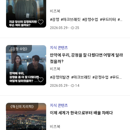
비즈북
#감정
#마크브래킷
#감정수업
#무드미터
#감정워치
2026.05.29
25
지식 콘텐츠
《감정 수업》
만약에 우리, 감정을 잘 다뤘다면 어떻게 달라
졌을까?
비즈북
#감정의발견
#마크브래킷
#감정수업
#무드미터
2026.05.29
14
지식 콘텐츠
《혁신의 지리학》
이제 세계가 한국으로부터 배울 차례다
비즈북