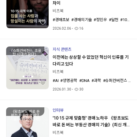
차이
비즈북
#경매초보
#경매의기술
#정민우
#달천
#1015규제
2026.02.06
16
지식 콘텐츠
《슈퍼컨버전스, 초융
합 시대가 온다》
이전에는 상상할 수 없었던 혁신이 인류를 기
다리고 있다
비즈북
#AI
#생명공학
#DNA
#과학
#슈퍼컨버전스
#제
2026.01.30
30
인터뷰
《왕초보도 바로 돈
버는 부동산 경매의
'10·15 규제 맞춤형' 경매 노하우 《왕초보도
기술》(최신 개정판)
바로 돈 버는 부동산 경매의 기술》(최신 개정
판) 달천 정민우 작가
비즈북