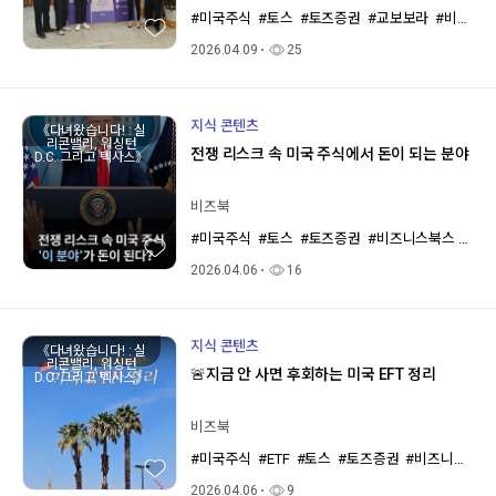
#미국주식
#토스
#토즈증권
#교보보라
#비즈니스북스
2026.04.09
25
지식 콘텐츠
《다녀왔습니다! : 실
리콘밸리, 워싱턴
전쟁 리스크 속 미국 주식에서 돈이 되는 분야
D.C. 그리고 텍사스》
비즈북
#미국주식
#토스
#토즈증권
#비즈니스북스
#재
2026.04.06
16
지식 콘텐츠
《다녀왔습니다! : 실
리콘밸리, 워싱턴
🚨지금 안 사면 후회하는 미국 EFT 정리
D.C. 그리고 텍사스》
비즈북
#미국주식
#ETF
#토스
#토즈증권
#비즈니스북스
2026.04.06
9