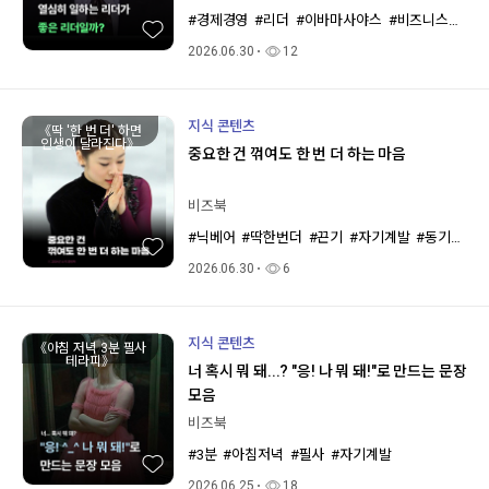
#경제경영
#리더
#이바마사야스
#비즈니스북스
2026.06.30
12
지식 콘텐츠
《딱 '한 번 더' 하면
인생이 달라진다》
중요한 건 꺾여도 한 번 더 하는 마음
비즈북
#닉베어
#딱한번더
#끈기
#자기계발
#동기부여
2026.06.30
6
지식 콘텐츠
《아침 저녁 3분 필사
테라피》
너 혹시 뭐 돼...? "응! 나 뭐 돼!"로 만드는 문장
모음
비즈북
#3분
#아침저녁
#필사
#자기계발
2026.06.25
18