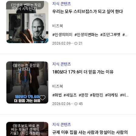
지식 콘텐츠
《인생의 변화는 작은
것에서 시작된다》
우리는 모두 스티브잡스가 되고 싶어 한다
비즈북
#인생의의미
#인생의변화는
#조던그루멧
#작은목적
2026.02.09
21
지식 콘텐츠
《팔리는 한 문장은
다르다》
180보다 179.6이 더 믿음 가는 이유
비즈북
#화법
#세일즈
#문장
#황현진
#마케팅
#비즈니스북스
2026.02.06
45
지식 콘텐츠
《왕초보도 바로 돈
버는 부동산 경매의
규제 이후 집을 사는 사람과 망설이는 사람의
기술》(최신 개정판)