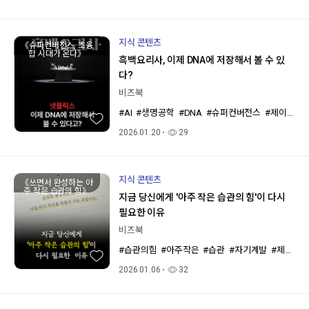
지식 콘텐츠
《슈퍼컨버전스, 초융
합 시대가 온다》
흑백요리사, 이제 DNA에 저장해서 볼 수 있
다?
비즈북
#AI
#생명공학
#DNA
#슈퍼컨버전스
#제이미메츨
2026.01.20
29
지식 콘텐츠
《쓰면서 완성하는 아
주 작은 습관의 힘》
지금 당신에게 '아주 작은 습관의 힘'이 다시
필요한 이유
비즈북
#습관의힘
#아주작은
#습관
#자기계발
#제임스클리어
2026.01.06
32