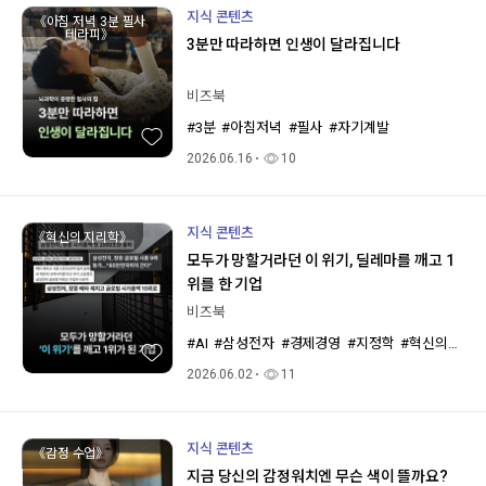
지식 콘텐츠
《아침 저녁 3분 필사
테라피》
3분만 따라하면 인생이 달라집니다
비즈북
#3분
#아침저녁
#필사
#자기계발
2026.06.16
10
지식 콘텐츠
《혁신의 지리학》
모두가 망할거라던 이 위기, 딜레마를 깨고 1
위를 한 기업
비즈북
#AI
#삼성전자
#경제경영
#지정학
#혁신의지리학
2026.06.02
11
지식 콘텐츠
《감정 수업》
지금 당신의 감정워치엔 무슨 색이 뜰까요?