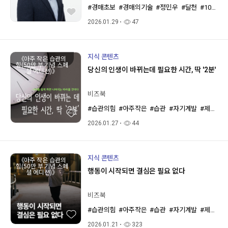
#경매초보
#경매의기술
#정민우
#달천
#1015규제
2026.01.29
47
지식 콘텐츠
《아주 작은 습관의
힘(50만 부 기념 스페
당신의 인생이 바뀌는데 필요한 시간, 딱 '2분'
셜 에디션)》
비즈북
#습관의힘
#아주작은
#습관
#자기계발
#제임스클리어
2026.01.27
44
지식 콘텐츠
《아주 작은 습관의
힘(50만 부 기념 스페
행동이 시작되면 결심은 필요 없다
셜 에디션)》
비즈북
#습관의힘
#아주작은
#습관
#자기계발
#제임스클리어
2026.01.21
323