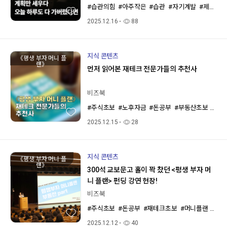
#습관의힘
#아주작은
#습관
#자기계발
#제임스클리어
2025.12.16
88
지식 콘텐츠
《평생 부자 머니 플
랜》
먼저 읽어본 재테크 전문가들의 추천사
비즈북
#주식초보
#노후자금
#돈공부
#부동산초보
#재
2025.12.15
28
지식 콘텐츠
《평생 부자 머니 플
랜》
300석 교보문고 홀이 꽉 찼던 <평생 부자 머
니 플랜> 펀딩 강연 현장!
비즈북
#주식초보
#돈공부
#재테크초보
#머니플랜
#풍
2025.12.12
40