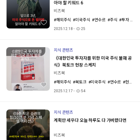
아야 할 키워드 6
비즈북
#해외주식
#미국주식
#연수르
#주식
#투자
#주
2025.12.18
25
지식 콘텐츠
《대한민국 투자자를
위한 미국 주식 불패
《대한민국 투자자를 위한 미국 주식 불패 공
공식》
식》북토크 현장 스케치
비즈북
#해외주식
#북토크
#미국주식
#연수르
#현장스케치
2025.12.17
54
지식 콘텐츠
《아주 작은 습관의
힘(50만 부 기념 스페
계획만 세우다 오늘 하루도 다 가버렸다면
셜 에디션)》
비즈북