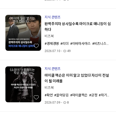
지식 콘텐츠
《리더의 일은 맡기는
것이 전부다》
완벽주의자 상사일수록 마이크로 매니징이 심
하다
비즈북
#경제경영
#리더
#이바마사야스
#비즈니스북스
2026.07.10
49
지식 콘텐츠
《소원이 이루어지는
작은 호텔》
마이클 잭슨은 이미 알고 있었다 자신이 전설
이 될 미래를
비즈북
#확언
#끌어당김
#마이클잭슨
#긍정
#자기계발
2026.07.09
8