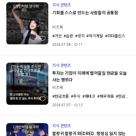
지식 콘텐츠
《거인처럼 생각하
라》
기회를 스스로 만드는 사람들의 공통점
비즈북
#거인
#습관
#생각
#자기계발
#피터홀린스
2026.07.08
11
지식 콘텐츠
《한눈에 오를 주식만
골라내는 현금흐름표
투자는 기업이 미래에 벌어들일 현금을 오늘
읽는 법》
사는 행위다
비즈북
#현금흐름
#주식
#재테크
#재무제표
#현금흐름표
2026.07.07
12
지식 콘텐츠
《거인처럼 생각하
라》
팔랑귀 팔랑귀 RED RED.. 평정심 잃지 않는