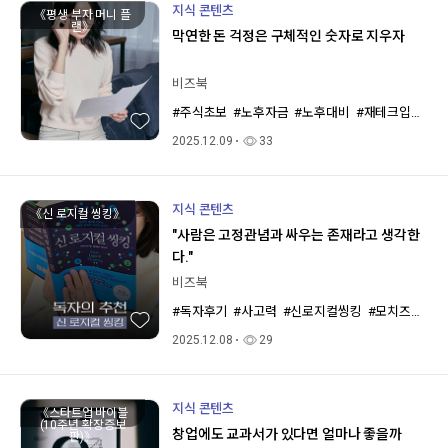
지식 콘텐츠
《평생 부자 머니 플
랜》
막연한 돈 걱정은 구체적인 숫자로 지우자
비즈북
#주식초보
#노후자금
#노후대비
#재테크입문
#
2025.12.09
33
지식 콘텐츠
《신 로지컬 씽킹》
"사람은 고정관념과 싸우는 존재라고 생각한
다."
비즈북
#독자후기
#사고력
#신로지컬씽킹
#모치즈키안디
2025.12.08
29
지식 콘텐츠
《스타트업 바이블
(10주년 확장증보
창업에도 교과서가 있다면 얼마나 좋을까
판)》