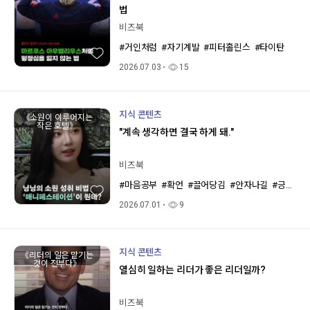
법
비즈북
#거인처럼
#자기계발
#피터홀린스
#타이탄
2026.07.03
15
지식 콘텐츠
《소원이 이루어지는
작은 호텔》
"계속 생각하면 결국 하게 돼."
비즈북
#마음공부
#확언
#끌어당김
#안자나길
#긍정
#
2026.07.01
9
지식 콘텐츠
《리더의 일은 맡기는
것이 전부다》
열심히 일하는 리더가 좋은 리더일까?
비즈북