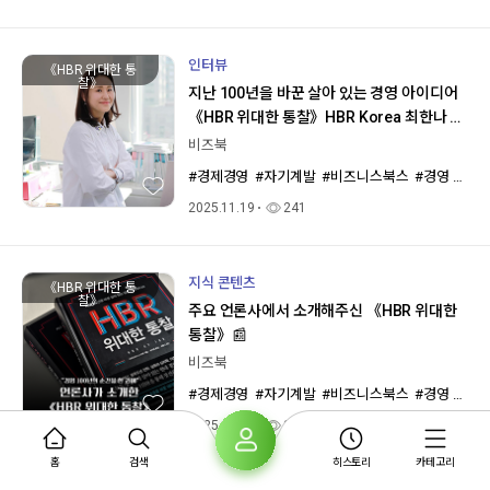
인터뷰
《HBR 위대한 통
찰》
지난 100년을 바꾼 살아 있는 경영 아이디어
《HBR 위대한 통찰》HBR Korea 최한나 편
집장 인터뷰
비즈북
#경제경영
#자기계발
#비즈니스북스
#경영
#인
2025.11.19
241
지식 콘텐츠
《HBR 위대한 통
찰》
주요 언론사에서 소개해주신 《HBR 위대한
통찰》📰
비즈북
#경제경영
#자기계발
#비즈니스북스
#경영
#인
2025.11.13
23
홈
검색
히스토리
카테고리