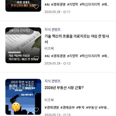
#AI
#경제경영
#지정학
#혁신의지리학
#메흐란굴
2026.05.28
11
지식 콘텐츠
《혁신의 지리학》
기술 혁신의 흐름을 가로지르는 야심 찬 탐사
서
비즈북
#AI
#경제경영
#지정학
#혁신의지리학
#메흐란굴
2026.05.28
12
지식 콘텐츠
《따라 하면 무조건
돈 버는 실전 부동산
2026년 부동산 시장 근황?
경매(최신 개정판)》
비즈북
#경제경영
#경매공부
#투자
#부동산
#부동산투자
2026.05.13
15