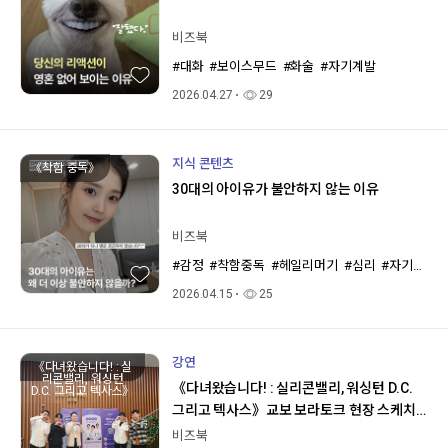
비즈북
#대화
#보이스무드
#화술
#자기계발
2026.04.27
29
지식 콘텐츠
《착함 중독》
30대의 아이유가 불안하지 않는 이유
비즈북
#감정
#착함중독
#헤일리머기
#심리
#자기계발
2026.04.15
25
강연
《다녀왔습니다! : 실
리콘밸리, 워싱턴
《다녀왔습니다! : 실리콘밸리, 워싱턴 D.C.
D.C. 그리고 텍사스》
그리고 텍사스》교보 보라토크 현장 스케치
💜
비즈북