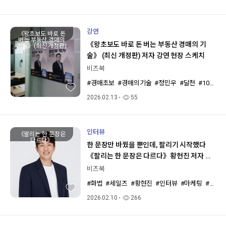
강연
《왕초보도 바로 돈
버는 부동산 경매의
《왕초보도 바로 돈 버는 부동산 경매의 기
기술》(최신 개정판)
술》 (최신 개정판) 저자 강연 현장 스케치
비즈북
#경매초보
#경매의기술
#정민우
#달천
#1015규제
2026.02.13
55
인터뷰
《팔리는 한 문장은
다르다》
한 문장만 바꿨을 뿐인데, 팔리기 시작했다
《팔리는 한 문장은 다르다》황현진 저자 인
터뷰
비즈북
#화법
#세일즈
#황현진
#인터뷰
#마케팅
#비즈니스북스
2026.02.10
266