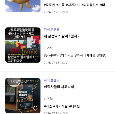
#직장인
#기록
#자기계발
#피터홀린스
#타이탄
2026.07.20
8
지식 콘텐츠
《한눈에 오를 주식만
골라내는 현금흐름표
내 삼전닉스 팔까? 말까?
읽는 법》
비즈북
#삼성전자
#하이닉스
#주식
#재테크
#재무제표
2026.07.15
7
지식 콘텐츠
《거인처럼 생각하
라》
성취자들의 사고방식
비즈북
#거인
#자기계발
#타이탄
2026.07.14
5