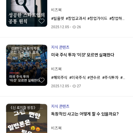
비즈북
#빌올렛
#창업교과서
#창업가이드
#창업하는법
2025.12.05
26
지식 콘텐츠
《대한민국 투자자를
위한 미국 주식 불패
미국 주식 투자 '이것' 모르면 실패한다
공식》
비즈북
#해외주식
#미국주식
#연수르
#주식투자
#재테크
2025.12.05
27
지식 콘텐츠
《신 로지컬 씽킹》
독창적인 사고는 어떻게 할 수 있을까요?
비즈북