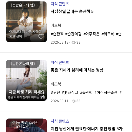
지식 콘텐츠
《습관은 나의 힘》
작심삼일 끝내는 습관책 5
비즈북
#습관책
#습관의힘
#아주작은
#워크북
#습관은나의힘
2026.03.18
33
지식 콘텐츠
《습관은 나의 힘》
좋은 자세가 심리에 미치는 영향
비즈북
#루틴
#홋타슈고
#습관책
#아주작은습관
#아마존베스트
2026.03.11
33
지식 콘텐츠
《나는 매일 조금씩
강해진다 》
지친 당신에게 필요한 에너지 충전 방법 5가