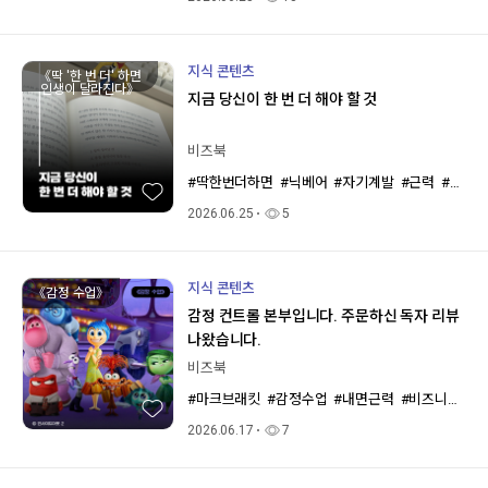
지식 콘텐츠
《딱 '한 번 더' 하면
인생이 달라진다》
지금 당신이 한 번 더 해야 할 것
비즈북
#딱한번더하면
#닉베어
#자기계발
#근력
#근성
2026.06.25
5
지식 콘텐츠
《감정 수업》
감정 컨트롤 본부입니다. 주문하신 독자 리뷰
나왔습니다.
비즈북
#마크브래킷
#감정수업
#내면근력
#비즈니스북스
2026.06.17
7