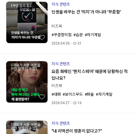
지식 콘텐츠
《꾸준함의 힘》
인생을 바꾸는 건 '의지'가 아니라 '꾸준함'
비즈북
#꾸준함의힘
#습관
#자기계발
2026.04.30
31
지식 콘텐츠
《대화가 서툰 어른을
위한 말하기 수업》
요즘 화제인 '젠지 스테어' 때문에 당황하신 적
있나요?
비즈북
#대화
#보이스무드
#화술
#자기계발
2026.04.27
16
지식 콘텐츠
《대화가 서툰 어른을
위한 말하기 수업》
"내 리액션이 영혼이 없다고?"