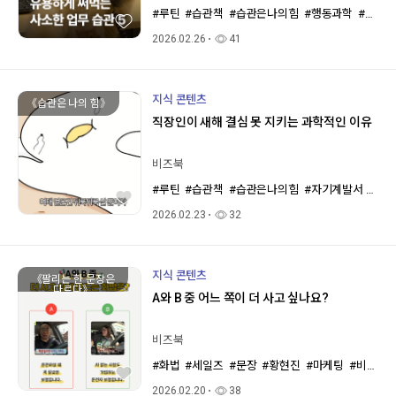
#루틴
#습관책
#습관은나의힘
#행동과학
#자기계발서
2026.02.26
41
지식 콘텐츠
《습관은 나의 힘》
직장인이 새해 결심 못 지키는 과학적인 이유
비즈북
#루틴
#습관책
#습관은나의힘
#자기계발서
#습
2026.02.23
32
지식 콘텐츠
《팔리는 한 문장은
다르다》
A와 B 중 어느 쪽이 더 사고 싶나요?
비즈북
#화법
#세일즈
#문장
#황현진
#마케팅
#비즈니스북스
2026.02.20
38