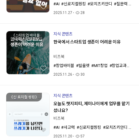
#AI
#신로지컬씽킹
#모치즈키안디
#질문력
#논
2025.11.27
28
지식 콘텐츠
《스타트업 바이블
(10주년 확장증보
한국에서 스타트업 생존이 어려운 이유
판)》
비즈북
#창업바이블
#빌올렛
#MIT창업
#창업교과서
#
2025.11.26
30
지식 콘텐츠
《신 로지컬 씽킹》
오늘도 챗지피티, 제미나이에게 업무를 맡기
셨나요?
비즈북
#AI
#사고력
#신로지컬씽킹
#모치즈키안디
#질
2025.11.20
57