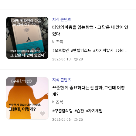
지식 콘텐츠
《어떻게 타인의 마음
을 읽을 것인가》
타인의 마음을 읽는 방법 - 그 답은 내 안에 있
었다
비즈북
#오즈펄먼
#멘탈리스트
#자기계발서
#심리기술
2026.05.13
28
지식 콘텐츠
《꾸준함의 힘》
꾸준한 게 중요하다는 건 알아, 그런데 어떻
게?
비즈북
#꾸준함의힘
#습관
#자기계발
2026.05.06
25