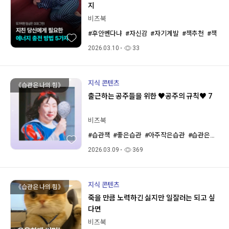
지
비즈북
#후안벤다냐
#자신감
#자기계발
#책추천
#책
2026.03.10
33
지식 콘텐츠
《습관은 나의 힘》
출근하는 공주들을 위한 ♥공주의 규칙♥ 7
비즈북
#습관책
#좋은습관
#아주작은습관
#습관은나의힘
2026.03.09
369
지식 콘텐츠
《습관은 나의 힘》
죽을 만큼 노력하긴 싫지만 일잘러는 되고 싶
다면
비즈북